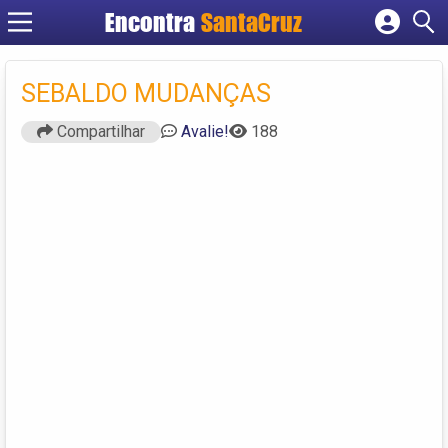
Encontra
Cadastrar empresa
Fazer login
SEBALDO MUDANÇAS
Criar conta
Compartilhar
Avalie!
188