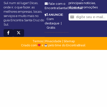
Sul num só lugar! Dicas,
principais notícias,
Fale com o
onde ir, o que fazer, as
dicas e promoções
EncontraSantaCruzdoSul
melhores empresas, locais,
ANUNCIE
:
serviços e muito mais no
Com
guia Encontra Santa Cruz do
destaque
|
Sul.
Grátis
Termos
|
Privacidade
|
Sitemap
Criado com
e
pelo time do EncontraBrasil