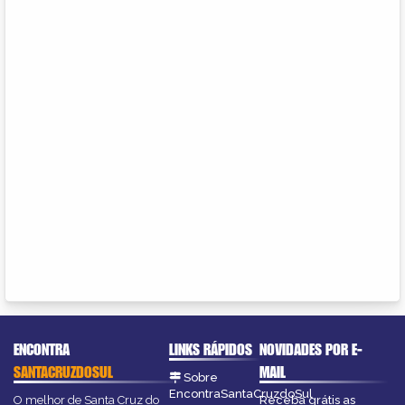
ENCONTRA
LINKS RÁPIDOS
NOVIDADES POR E-
SANTACRUZDOSUL
MAIL
Sobre
EncontraSantaCruzdoSul
O melhor de Santa Cruz do
Receba grátis as