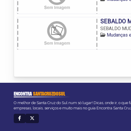
SEBALDO 
SEBALDO MU
Mudanças e
ENCONTRA
SANTACRUZDOSUL
O melhor de Santa Cruz do Sul num só lugar! Dicas, onde ir, o que f
empresas, locais, serviços e muito mais no guia Encontra Santa Cru