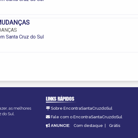
MUDANÇAS
DANÇAS
m Santa Cruz do Sul
LINKS RÁPIDOS
azer, as melhores
Sobre EncontraSantaCruzdoSul
z do Sul.
Fale com o EncontraSantaCruzdoSul
ANUNCIE
:
Com destaque
|
Grátis