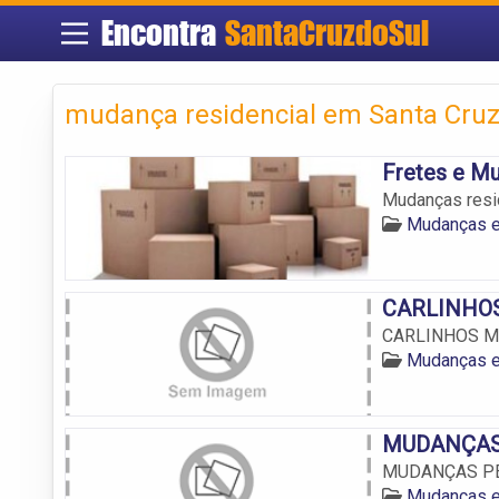
Encontra
SantaCruzdoSul
mudança residencial em Santa Cruz
Fretes e Mu
Mudanças resid
Mudanças e
CARLINHO
CARLINHOS 
Mudanças e
MUDANÇAS
MUDANÇAS P
Mudanças e