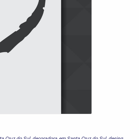
a Cruz do Sul
,
decoradora em Santa Cruz do Sul
,
desing