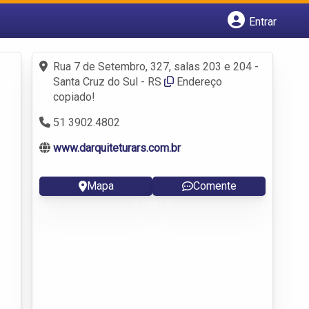
Entrar
Cadastrar empresa
Fazer login
Rua 7 de Setembro, 327, salas 203 e 204 -
Criar conta
Santa Cruz do Sul - RS
Endereço
copiado!
51 3902.4802
www.darquiteturars.com.br
Mapa
Comente