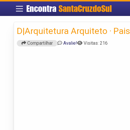
Encontra
SantaCruzdoSul
D|Arquitetura Arquiteto · Pai
Compartilhar
Avalie!
Visitas: 216