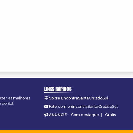
LINKS RÁPIDOS
azer, as melhores
Sobre EncontraSantaCruzdoSul
z do Sul.
Fale com o EncontraSantaCruzdoSul
ANUNCIE
:
Com destaque
|
Grátis