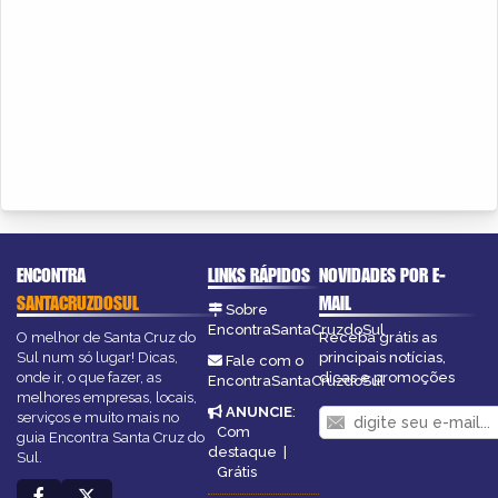
ENCONTRA
LINKS RÁPIDOS
NOVIDADES POR E-
SANTACRUZDOSUL
MAIL
Sobre
EncontraSantaCruzdoSul
O melhor de Santa Cruz do
Receba grátis as
Sul num só lugar! Dicas,
principais notícias,
Fale com o
onde ir, o que fazer, as
dicas e promoções
EncontraSantaCruzdoSul
melhores empresas, locais,
ANUNCIE
:
serviços e muito mais no
Com
guia Encontra Santa Cruz do
destaque
|
Sul.
Grátis