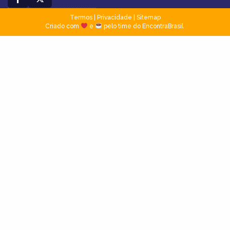
Termos
|
Privacidade
|
Sitemap
Criado com
e
pelo time do EncontraBrasil