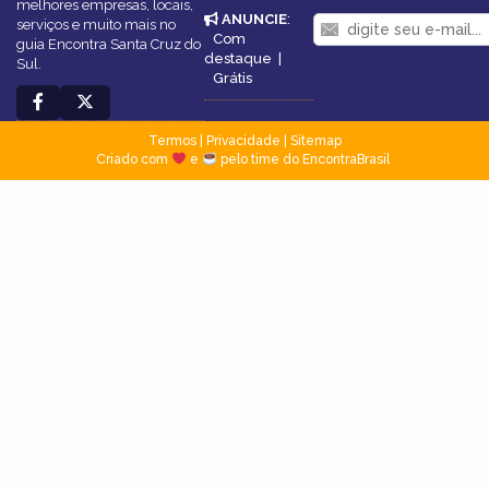
melhores empresas, locais,
ANUNCIE
:
serviços e muito mais no
Com
guia Encontra Santa Cruz do
destaque
|
Sul.
Grátis
Termos
|
Privacidade
|
Sitemap
Criado com
e
pelo time do EncontraBrasil