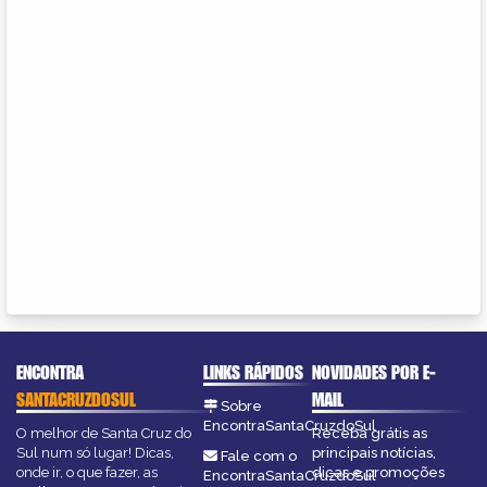
ENCONTRA
LINKS RÁPIDOS
NOVIDADES POR E-
SANTACRUZDOSUL
MAIL
Sobre
EncontraSantaCruzdoSul
O melhor de Santa Cruz do
Receba grátis as
Sul num só lugar! Dicas,
principais notícias,
Fale com o
onde ir, o que fazer, as
dicas e promoções
EncontraSantaCruzdoSul