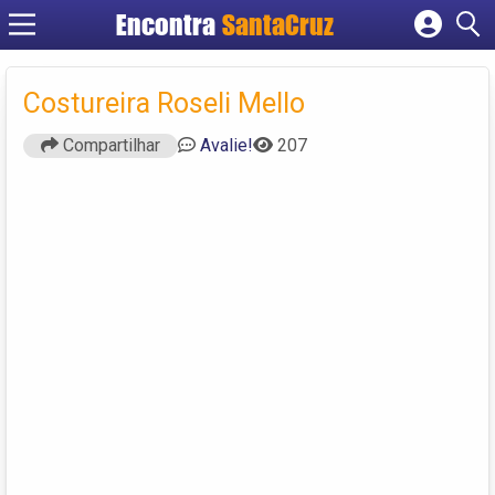
Encontra
Cadastrar empresa
Fazer login
Costureira Roseli Mello
Criar conta
Compartilhar
Avalie!
207