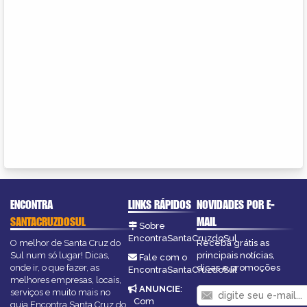
ENCONTRA
LINKS RÁPIDOS
NOVIDADES POR E-
SANTACRUZDOSUL
MAIL
Sobre
EncontraSantaCruzdoSul
O melhor de Santa Cruz do
Receba grátis as
Sul num só lugar! Dicas,
principais notícias,
Fale com o
onde ir, o que fazer, as
dicas e promoções
EncontraSantaCruzdoSul
melhores empresas, locais,
ANUNCIE
:
serviços e muito mais no
Com
guia Encontra Santa Cruz do