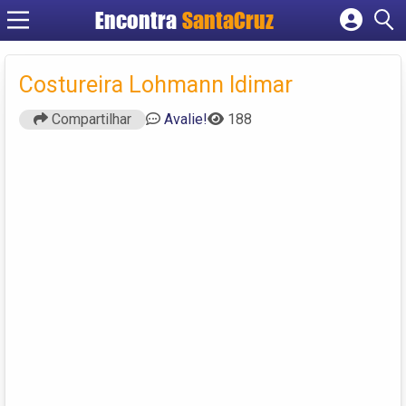
Encontra
Cadastrar empresa
Fazer login
Costureira Lohmann Idimar
Criar conta
Compartilhar
Avalie!
188