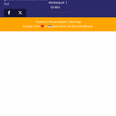
destaque
|
Sul.
Grátis
Termos
|
Privacidade
|
Sitemap
Criado com
e
pelo time do EncontraBrasil