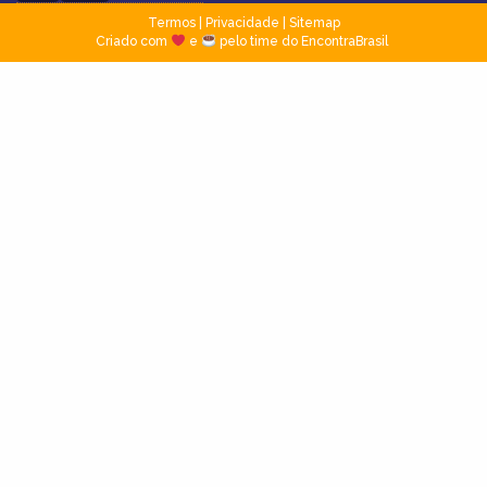
Termos
|
Privacidade
|
Sitemap
Criado com
e
pelo time do EncontraBrasil