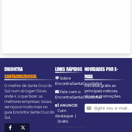
ENCONTRA
LINKS RÁPIDOS
NOVIDADES POR E-
SANTACRUZDOSUL
MAIL
Sobre
EncontraSantaCruzdoSul
O melhor de Santa Cruz do
Receba grátis as
Sul num só lugar! Dicas,
principais notícias,
Fale com o
onde ir, o que fazer, as
dicas e promoções
EncontraSantaCruzdoSul
melhores empresas, locais,
ANUNCIE
:
serviços e muito mais no
Com
guia Encontra Santa Cruz do
destaque
|
Sul.
Grátis