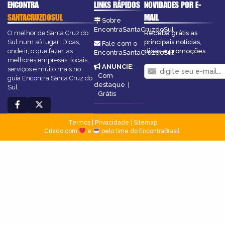
ENCONTRA
LINKS RÁPIDOS
NOVIDADES POR E-
SANTACRUZDOSUL
MAIL
Sobre
EncontraSantaCruzdoSul
O melhor de Santa Cruz do
Receba grátis as
Sul num só lugar! Dicas,
principais notícias,
Fale com o
onde ir, o que fazer, as
dicas e promoções
EncontraSantaCruzdoSul
melhores empresas, locais,
ANUNCIE
:
serviços e muito mais no
Com
guia Encontra Santa Cruz do
destaque
|
Sul.
Grátis
Termos
|
Privacidade
|
Sitemap
Criado com
e
pelo time do EncontraBrasil