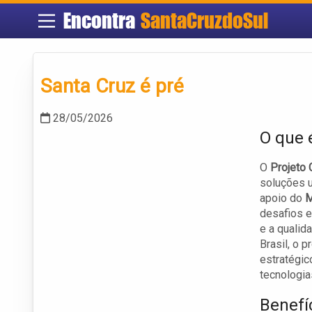
Encontra
SantaCruzdoSul
Santa Cruz é pré
28/05/2026
O que 
O
Projeto 
soluções u
apoio do
M
desafios e
e a qualid
Brasil, o p
estratégic
tecnologia
Benefí