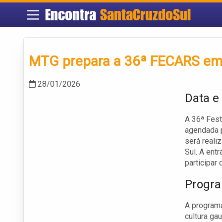
Encontra
SantaCruzdoSul
MTG prepara a 36ª FECARS em 
28/01/2026
Data e
A 36ª Fest
agendada p
será reali
Sul. A ent
participar
Progra
A programa
cultura ga