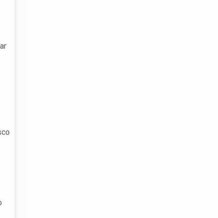
ar
sco
o