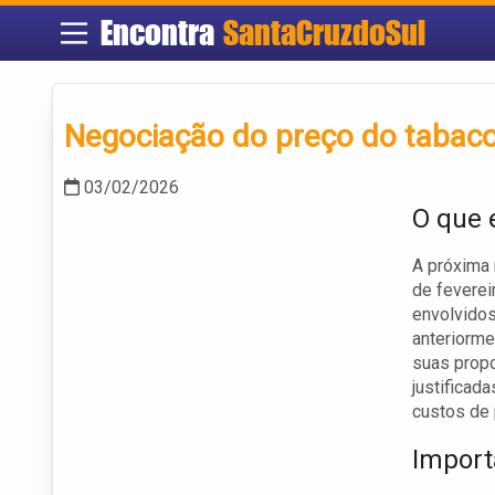
Encontra
SantaCruzdoSul
Negociação do preço do tabaco
03/02/2026
O que 
A próxima 
de feverei
envolvidos
anteriorme
suas propo
justificad
custos de 
Import