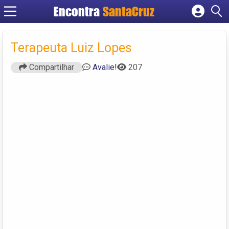
Encontra
Cadastrar empresa
Fazer login
Terapeuta Luiz Lopes
Criar conta
Compartilhar
Avalie!
207