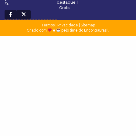
destaque
|
Sul.
Grátis
Termos
|
Privacidade
|
Sitemap
Criado com
e
pelo time do EncontraBrasil