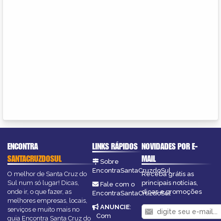
ENCONTRA
LINKS RÁPIDOS
NOVIDADES POR E-
SANTACRUZDOSUL
MAIL
Sobre
EncontraSantaCruzdoSul
O melhor de Santa Cruz do
Receba grátis as
Sul num só lugar! Dicas,
principais notícias,
Fale com o
onde ir, o que fazer, as
dicas e promoções
EncontraSantaCruzdoSul
melhores empresas, locais,
ANUNCIE
:
serviços e muito mais no
Com
guia Encontra Santa Cruz do