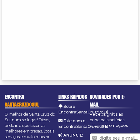
ENCONTRA
LINKS RÁPIDOS
NOVIDADES POR E-
SANTACRUZDOSUL
MAIL
Sobre
EncontraSantaCruzdoSul
O melhor de Santa Cruz do
Receba grátis as
Sul num só lugar! Dicas,
principais notícias,
Fale com o
onde ir, o que fazer, as
dicas e promoções
EncontraSantaCruzdoSul
melhores empresas, locais,
ANUNCIE
:
serviços e muito mais no