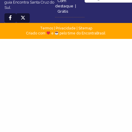
Com
guia Encontra Santa Cruz do
destaque
|
Sul.
Grátis
Termos
|
Privacidade
|
Sitemap
Criado com
e
pelo time do EncontraBrasil