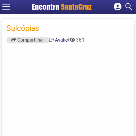
Encontra
Cadastrar empresa
Fazer login
Sulcópias
Criar conta
Compartilhar
Avalie!
381