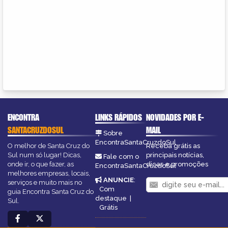
ENCONTRA
LINKS RÁPIDOS
NOVIDADES POR E-
SANTACRUZDOSUL
MAIL
Sobre
EncontraSantaCruzdoSul
O melhor de Santa Cruz do
Receba grátis as
Sul num só lugar! Dicas,
principais notícias,
Fale com o
onde ir, o que fazer, as
dicas e promoções
EncontraSantaCruzdoSul
melhores empresas, locais,
ANUNCIE
:
serviços e muito mais no
Com
guia Encontra Santa Cruz do
destaque
|
Sul.
Grátis