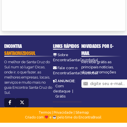
ENCONTRA
LINKS RÁPIDOS
NOVIDADES POR E-
SANTACRUZDOSUL
MAIL
Sobre
EncontraSantaCruzdoSul
O melhor de Santa Cruz do
Receba grátis as
Sul num só lugar! Dicas,
principais notícias,
Fale com o
onde ir, o que fazer, as
dicas e promoções
EncontraSantaCruzdoSul
melhores empresas, locais,
ANUNCIE
:
serviços e muito mais no
Com
guia Encontra Santa Cruz do
destaque
|
Sul.
Grátis
Termos
|
Privacidade
|
Sitemap
Criado com
e
pelo time do EncontraBrasil