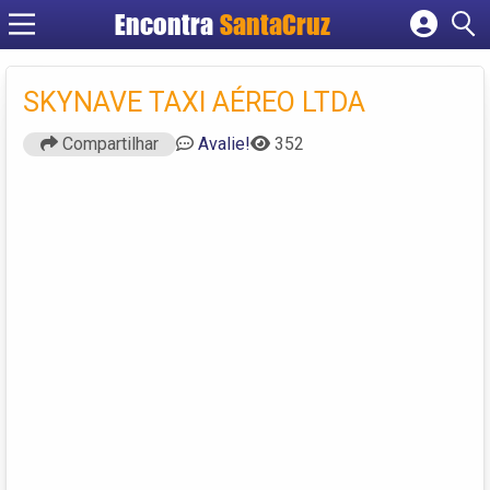
Encontra
Cadastrar empresa
Fazer login
SKYNAVE TAXI AÉREO LTDA
Criar conta
Compartilhar
Avalie!
352