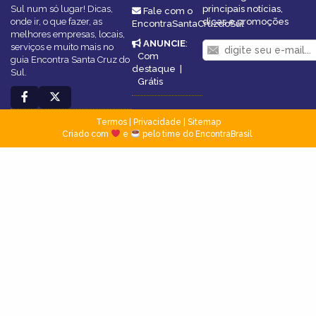
Sul num só lugar! Dicas,
principais notícias,
Fale com o
onde ir, o que fazer, as
dicas e promoções
EncontraSantaCruzdoSul
melhores empresas, locais,
ANUNCIE
:
serviços e muito mais no
Com
guia Encontra Santa Cruz do
destaque
|
Sul.
Grátis
Termos
|
Privacidade
|
Sitemap
Criado com
e
pelo time do EncontraBrasil