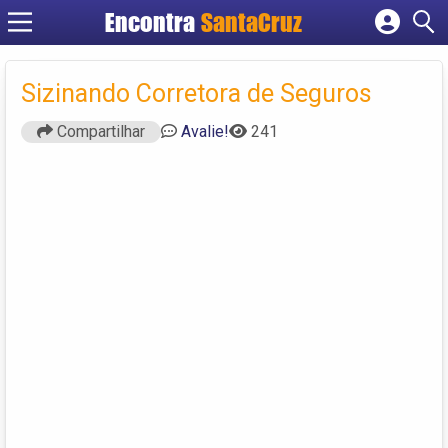
Encontra
Cadastrar empresa
Fazer login
Sizinando Corretora de Seguros
Criar conta
Compartilhar
Avalie!
241