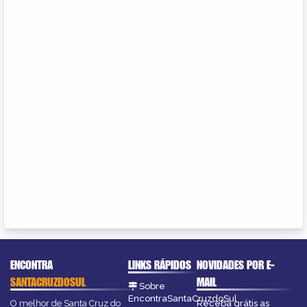
ENCONTRA
LINKS RÁPIDOS
NOVIDADES POR E-
SANTACRUZDOSUL
MAIL
Sobre
EncontraSantaCruzdoSul
O melhor de Santa Cruz do
Receba grátis as