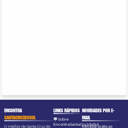
ENCONTRA
LINKS RÁPIDOS
NOVIDADES POR E-
SANTACRUZDOSUL
MAIL
Sobre
EncontraSantaCruzdoSul
O melhor de Santa Cruz do
Receba grátis as