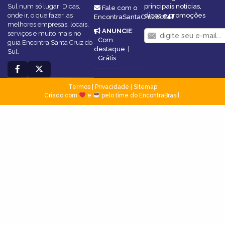
Sul num só lugar! Dicas,
principais notícias,
Fale com o
onde ir, o que fazer, as
dicas e promoções
EncontraSantaCruzdoSul
melhores empresas, locais,
ANUNCIE
:
serviços e muito mais no
Com
guia Encontra Santa Cruz do
destaque
|
Sul.
Grátis
Termos
|
Privacidade
|
Sitemap
Criado com
e
pelo time do EncontraBrasil