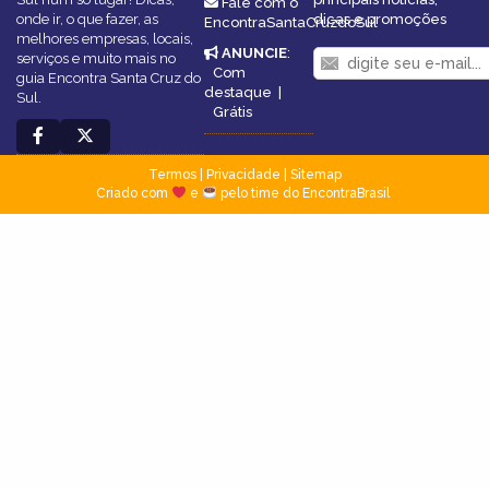
Fale com o
onde ir, o que fazer, as
dicas e promoções
EncontraSantaCruzdoSul
melhores empresas, locais,
ANUNCIE
:
serviços e muito mais no
Com
guia Encontra Santa Cruz do
destaque
|
Sul.
Grátis
Termos
|
Privacidade
|
Sitemap
Criado com
e
pelo time do EncontraBrasil