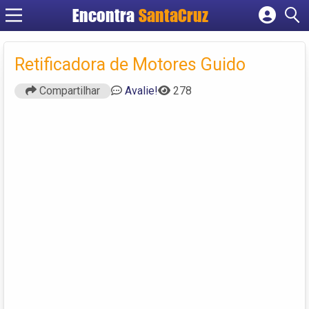
Encontra
Cadastrar empresa
Fazer login
Retificadora de Motores Guido
Criar conta
Compartilhar
Avalie!
278