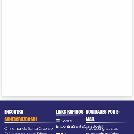
ENCONTRA
LINKS RÁPIDOS
NOVIDADES POR E-
SANTACRUZDOSUL
MAIL
Sobre
EncontraSantaCruzdoSul
O melhor de Santa Cruz do
Receba grátis as
Sul num só lugar! Dicas,
principais notícias,