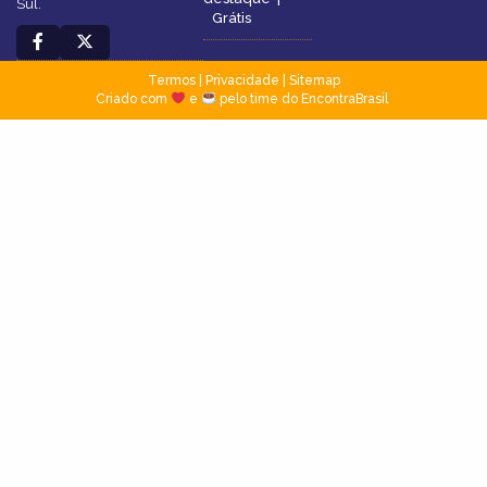
Sul.
Grátis
Termos
|
Privacidade
|
Sitemap
Criado com
e
pelo time do EncontraBrasil