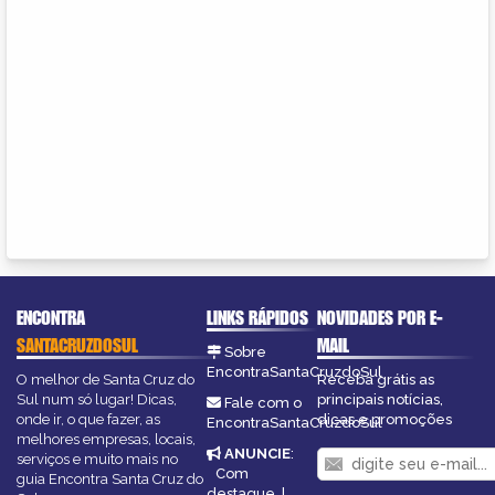
ENCONTRA
LINKS RÁPIDOS
NOVIDADES POR E-
SANTACRUZDOSUL
MAIL
Sobre
EncontraSantaCruzdoSul
O melhor de Santa Cruz do
Receba grátis as
Sul num só lugar! Dicas,
principais notícias,
Fale com o
onde ir, o que fazer, as
dicas e promoções
EncontraSantaCruzdoSul
melhores empresas, locais,
ANUNCIE
:
serviços e muito mais no
Com
guia Encontra Santa Cruz do
destaque
|