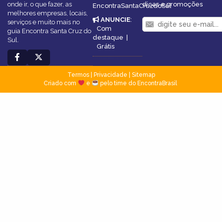
onde ir, o que fazer, as
dicas e promoções
EncontraSantaCruzdoSul
melhores empresas, locais,
ANUNCIE
:
serviços e muito mais no
Com
guia Encontra Santa Cruz do
destaque
|
Sul.
Grátis
Termos
|
Privacidade
|
Sitemap
Criado com
e
pelo time do EncontraBrasil