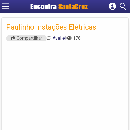
Encontra
Cadastrar empresa
Fazer login
Paulinho Instações Elétricas
Criar conta
Compartilhar
Avalie!
178