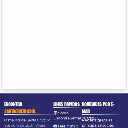
ENCONTRA
LINKS RÁPIDOS
NOVIDADES POR E-
SANTACRUZDOSUL
MAIL
Sobre
EncontraSantaCruzdoSul
O melhor de Santa Cruz do
Receba grátis as
Sul num só lugar! Dicas,
principais notícias,
Fale com o