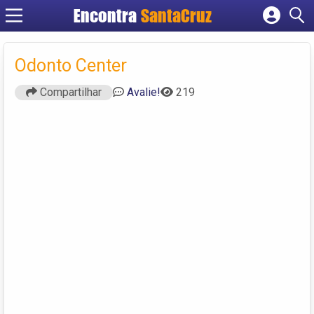
Encontra
Cadastrar empresa
Fazer login
Odonto Center
Criar conta
Compartilhar
Avalie!
219