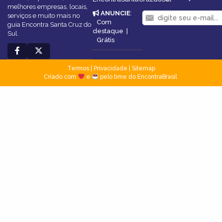
melhores empresas, locais,
ANUNCIE
:
serviços e muito mais no
Com
guia Encontra Santa Cruz do
destaque
|
Sul.
Grátis
Termos
|
Privacidade
|
Sitemap
Criado com
e
pelo time do EncontraBrasil