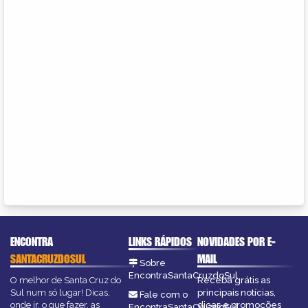
ENCONTRA
LINKS RÁPIDOS
NOVIDADES POR E-
SANTACRUZDOSUL
MAIL
Sobre
EncontraSantaCruzdoSul
O melhor de Santa Cruz do
Receba grátis as
Sul num só lugar! Dicas,
principais notícias,
Fale com o
onde ir, o que fazer, as
dicas e promoções
EncontraSantaCruzdoSul