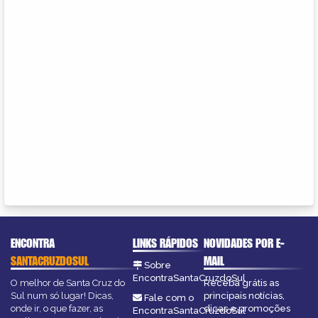
ENCONTRA
LINKS RÁPIDOS
NOVIDADES POR E-
SANTACRUZDOSUL
MAIL
Sobre
EncontraSantaCruzdoSul
O melhor de Santa Cruz do
Receba grátis as
Sul num só lugar! Dicas,
principais notícias,
Fale com o
onde ir, o que fazer, as
dicas e promoções
EncontraSantaCruzdoSul