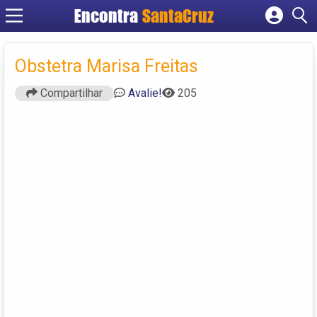
Encontra
Cadastrar empresa
Fazer login
Obstetra Marisa Freitas
Criar conta
Compartilhar
Avalie!
205