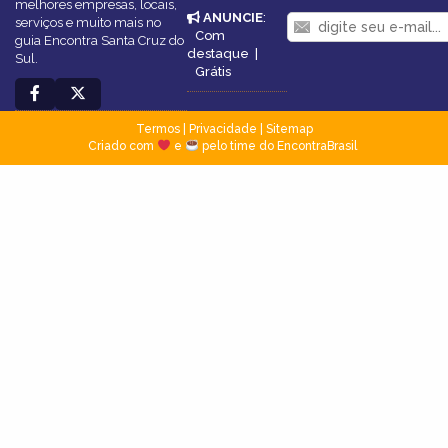
melhores empresas, locais,
ANUNCIE
:
serviços e muito mais no
Com
guia Encontra Santa Cruz do
destaque
|
Sul.
Grátis
Termos
|
Privacidade
|
Sitemap
Criado com
e
pelo time do EncontraBrasil