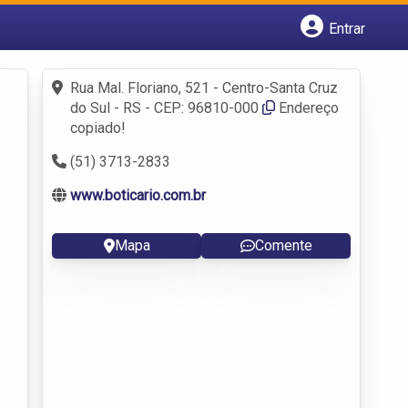
Entrar
Cadastrar empresa
Fazer login
Rua Mal. Floriano, 521 - Centro-Santa Cruz
Criar conta
do Sul - RS - CEP: 96810-000
Endereço
copiado!
(51) 3713-2833
www.boticario.com.br
Mapa
Comente