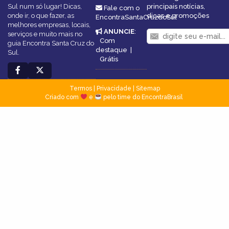
Sul num só lugar! Dicas,
principais notícias,
Fale com o
onde ir, o que fazer, as
dicas e promoções
EncontraSantaCruzdoSul
melhores empresas, locais,
ANUNCIE
:
serviços e muito mais no
Com
guia Encontra Santa Cruz do
destaque
|
Sul.
Grátis
Termos
|
Privacidade
|
Sitemap
Criado com
e
pelo time do EncontraBrasil