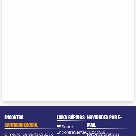
ENCONTRA
LINKS RÁPIDOS
NOVIDADES POR E-
SANTACRUZDOSUL
MAIL
Sobre
EncontraSantaCruzdoSul
O melhor de Santa Cruz do
Receba grátis as