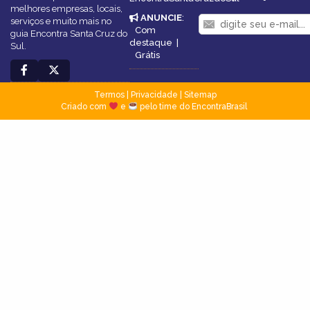
melhores empresas, locais,
ANUNCIE
:
serviços e muito mais no
Com
guia Encontra Santa Cruz do
destaque
|
Sul.
Grátis
Termos
|
Privacidade
|
Sitemap
Criado com
e
pelo time do EncontraBrasil