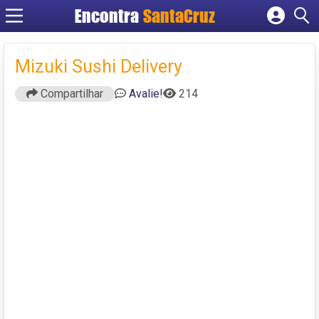
Encontra
Cadastrar empresa
Fazer login
Mizuki Sushi Delivery
Criar conta
Compartilhar
Avalie!
214