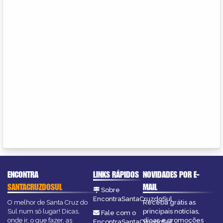
ENCONTRA
LINKS RÁPIDOS
NOVIDADES POR E-
SANTACRUZDOSUL
MAIL
Sobre
EncontraSantaCruzdoSul
O melhor de Santa Cruz do
Receba grátis as
Sul num só lugar! Dicas,
principais notícias,
Fale com o
onde ir, o que fazer, as
dicas e promoções
EncontraSantaCruzdoSul