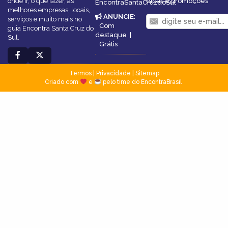
onde ir, o que fazer, as
dicas e promoções
EncontraSantaCruzdoSul
melhores empresas, locais,
ANUNCIE
:
serviços e muito mais no
Com
guia Encontra Santa Cruz do
destaque
|
Sul.
Grátis
Termos
|
Privacidade
|
Sitemap
Criado com
e
pelo time do EncontraBrasil