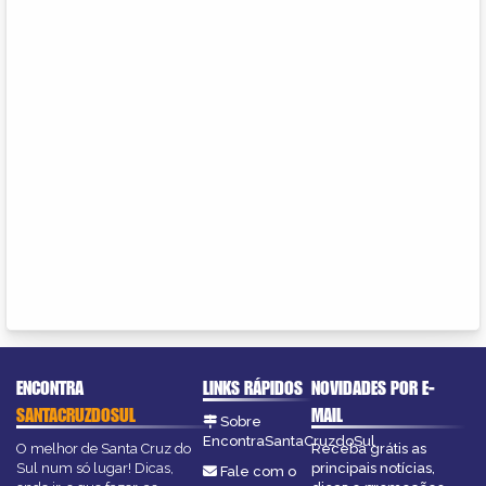
ENCONTRA
LINKS RÁPIDOS
NOVIDADES POR E-
SANTACRUZDOSUL
MAIL
Sobre
EncontraSantaCruzdoSul
O melhor de Santa Cruz do
Receba grátis as
Sul num só lugar! Dicas,
principais notícias,
Fale com o