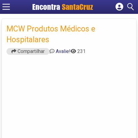
Encontra
Cadastrar empresa
Fazer login
MCW Produtos Médicos e
Criar conta
Hospitalares
Compartilhar
Avalie!
231