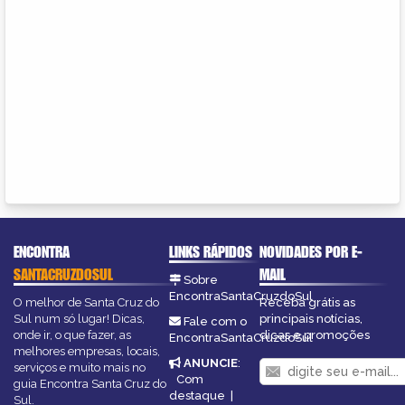
ENCONTRA
LINKS RÁPIDOS
NOVIDADES POR E-
SANTACRUZDOSUL
MAIL
Sobre
EncontraSantaCruzdoSul
O melhor de Santa Cruz do
Receba grátis as
Sul num só lugar! Dicas,
principais notícias,
Fale com o
onde ir, o que fazer, as
dicas e promoções
EncontraSantaCruzdoSul
melhores empresas, locais,
ANUNCIE
:
serviços e muito mais no
Com
guia Encontra Santa Cruz do
destaque
|
Sul.