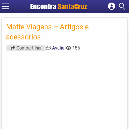
Encontra
Cadastrar empresa
Fazer login
Matte Viagens – Artigos e
Criar conta
acessórios
Compartilhar
Avalie!
185