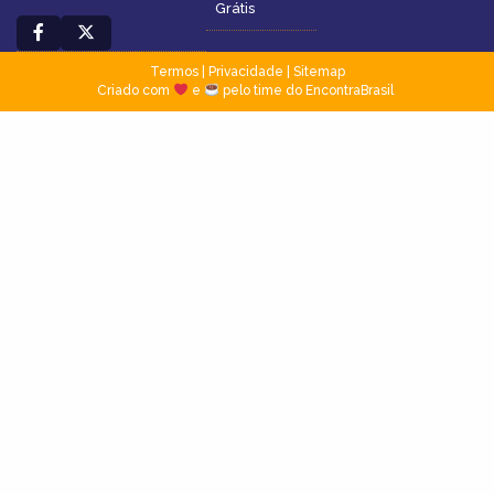
Grátis
Termos
|
Privacidade
|
Sitemap
Criado com
e
pelo time do EncontraBrasil