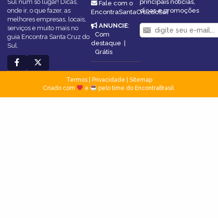
Sul num só lugar! Dicas,
principais notícias,
Fale com o
onde ir, o que fazer, as
dicas e promoções
EncontraSantaCruzdoSul
melhores empresas, locais,
ANUNCIE
:
serviços e muito mais no
Com
guia Encontra Santa Cruz do
destaque
|
Sul.
Grátis
Termos
|
Privacidade
|
Sitemap
Criado com
e
pelo time do EncontraBrasil