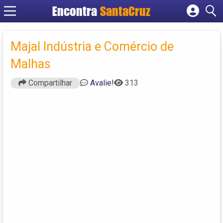
Encontra
Cadastrar empresa
Fazer login
Majal Indústria e Comércio de
Criar conta
Malhas
Compartilhar
Avalie!
313