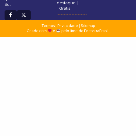
destaque
|
Sul.
Grátis
Termos
|
Privacidade
|
Sitemap
Criado com
e
pelo time do EncontraBrasil