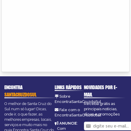
ENCONTRA
LINKS RÁPIDOS
NOVIDADES POR E-
SANTACRUZDOSUL
MAIL
Sobre
EncontraSantaCruzdoSul
O melhor de Santa Cruz do
Receba grátis as
Sul num só lugar! Dicas,
principais notícias,
Fale com o
onde ir, o que fazer, as
dicas e promoções
EncontraSantaCruzdoSul
melhores empresas, locais,
ANUNCIE
:
serviços e muito mais no
Com
guia Encontra Santa Cruz do