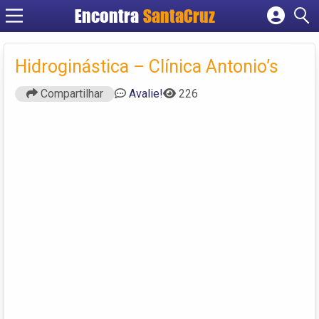
Encontra
Cadastrar empresa
Fazer login
Hidroginástica – Clínica Antonio’s
Criar conta
Compartilhar
Avalie!
226