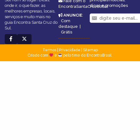
Fale com o
onde ir, o que fazer, as
dicas e promoções
EncontraSantaCruzdoSul
melhores empresas, locais,
ANUNCIE
:
serviços e muito mais no
Com
guia Encontra Santa Cruz do
destaque
|
Sul.
Grátis
Termos
|
Privacidade
|
Sitemap
Criado com
e
pelo time do EncontraBrasil