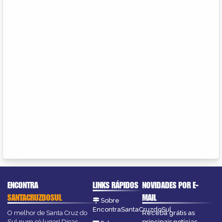
ENCONTRA
LINKS RÁPIDOS
NOVIDADES POR E-
SANTACRUZDOSUL
MAIL
Sobre
EncontraSantaCruzdoSul
O melhor de Santa Cruz do
Receba grátis as
Sul num só lugar! Dicas,
principais notícias,