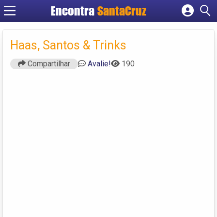
Encontra
Cadastrar empresa
Fazer login
Haas, Santos & Trinks
Criar conta
Compartilhar
Avalie!
190