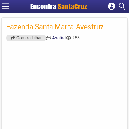
Encontra
Cadastrar empresa
Fazer login
Fazenda Santa Marta-Avestruz
Criar conta
Compartilhar
Avalie!
283