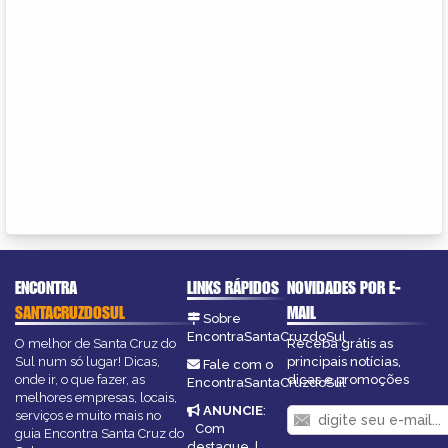
ENCONTRA
LINKS RÁPIDOS
NOVIDADES POR E-
SANTACRUZDOSUL
MAIL
Sobre
EncontraSantaCruzdoSul
O melhor de Santa Cruz do
Receba grátis as
Sul num só lugar! Dicas,
principais notícias,
Fale com o
onde ir, o que fazer, as
dicas e promoções
EncontraSantaCruzdoSul
melhores empresas, locais,
ANUNCIE
:
serviços e muito mais no
Com
guia Encontra Santa Cruz do
destaque
|