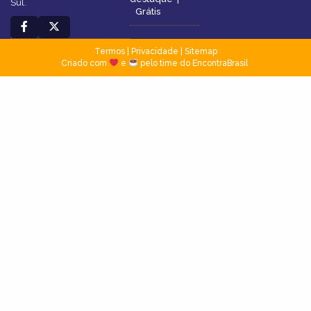
Sul.
Grátis
Termos
|
Privacidade
|
Sitemap
Criado com
e
pelo time do EncontraBrasil