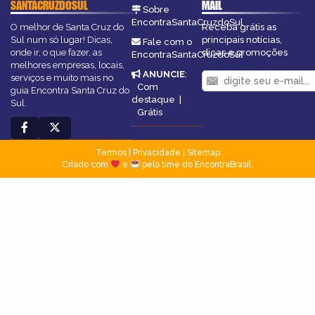
SANTACRUZDOSUL
MAIL
Sobre
EncontraSantaCruzdoSul
O melhor de Santa Cruz do
Receba grátis as
Sul num só lugar! Dicas,
principais notícias,
Fale com o
onde ir, o que fazer, as
dicas e promoções
EncontraSantaCruzdoSul
melhores empresas, locais,
ANUNCIE
:
serviços e muito mais no
Com
guia Encontra Santa Cruz do
destaque
|
Sul.
Grátis
Termos
|
Privacidade
|
Sitemap
Criado com
e
pelo time do EncontraBrasil