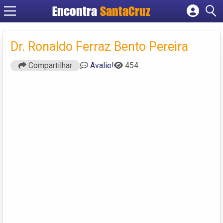
Encontra
Cadastrar empresa
Fazer login
Dr. Ronaldo Ferraz Bento Pereira
Criar conta
Compartilhar
Avalie!
454