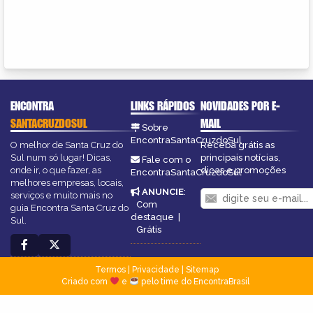
ENCONTRA
LINKS RÁPIDOS
NOVIDADES POR E-
SANTACRUZDOSUL
MAIL
Sobre
EncontraSantaCruzdoSul
O melhor de Santa Cruz do
Receba grátis as
Sul num só lugar! Dicas,
principais notícias,
Fale com o
onde ir, o que fazer, as
dicas e promoções
EncontraSantaCruzdoSul
melhores empresas, locais,
ANUNCIE
:
serviços e muito mais no
Com
guia Encontra Santa Cruz do
destaque
|
Sul.
Grátis
Termos
|
Privacidade
|
Sitemap
Criado com
e
pelo time do EncontraBrasil