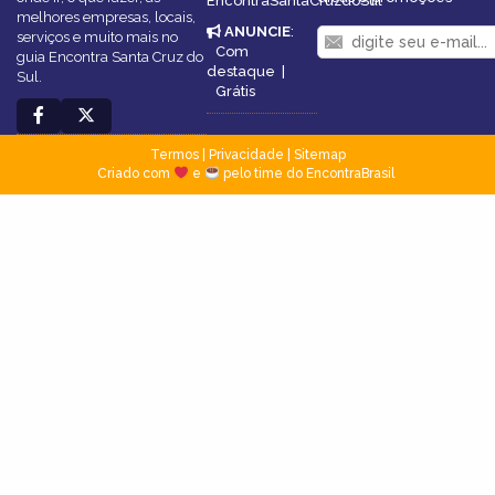
EncontraSantaCruzdoSul
melhores empresas, locais,
ANUNCIE
:
serviços e muito mais no
Com
guia Encontra Santa Cruz do
destaque
|
Sul.
Grátis
Termos
|
Privacidade
|
Sitemap
Criado com
e
pelo time do EncontraBrasil