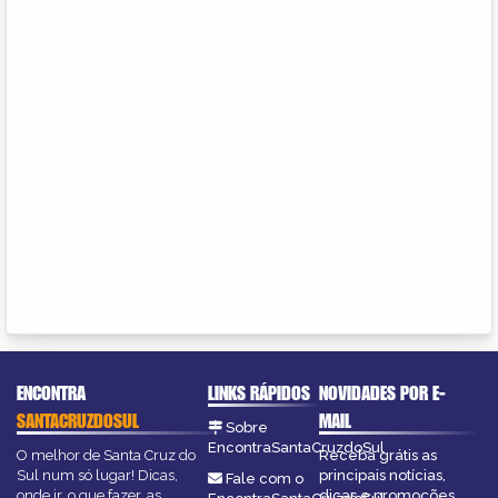
ENCONTRA
LINKS RÁPIDOS
NOVIDADES POR E-
SANTACRUZDOSUL
MAIL
Sobre
EncontraSantaCruzdoSul
O melhor de Santa Cruz do
Receba grátis as
Sul num só lugar! Dicas,
principais notícias,
Fale com o
onde ir, o que fazer, as
dicas e promoções