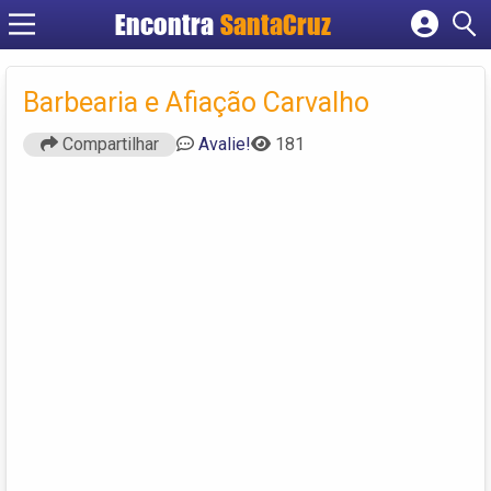
Encontra
Cadastrar empresa
Fazer login
Barbearia e Afiação Carvalho
Criar conta
Compartilhar
Avalie!
181