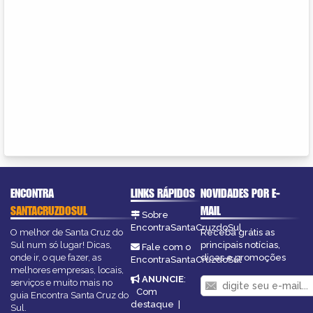
ENCONTRA
LINKS RÁPIDOS
NOVIDADES POR E-
SANTACRUZDOSUL
MAIL
Sobre
EncontraSantaCruzdoSul
O melhor de Santa Cruz do
Receba grátis as
Sul num só lugar! Dicas,
principais notícias,
Fale com o
onde ir, o que fazer, as
dicas e promoções
EncontraSantaCruzdoSul
melhores empresas, locais,
ANUNCIE
:
serviços e muito mais no
Com
guia Encontra Santa Cruz do
destaque
|
Sul.