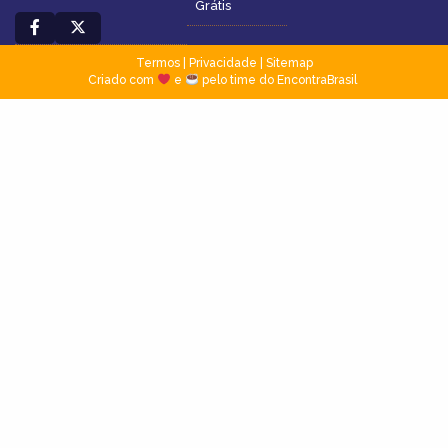
Grátis
Termos
|
Privacidade
|
Sitemap
Criado com
e
pelo time do EncontraBrasil