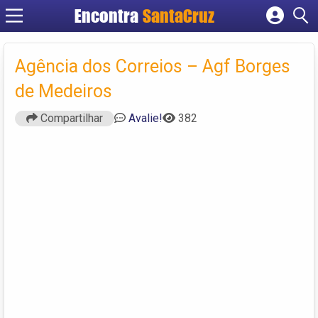
Encontra
Cadastrar empresa
Fazer login
Agência dos Correios – Agf Borges
Criar conta
de Medeiros
Compartilhar
Avalie!
382