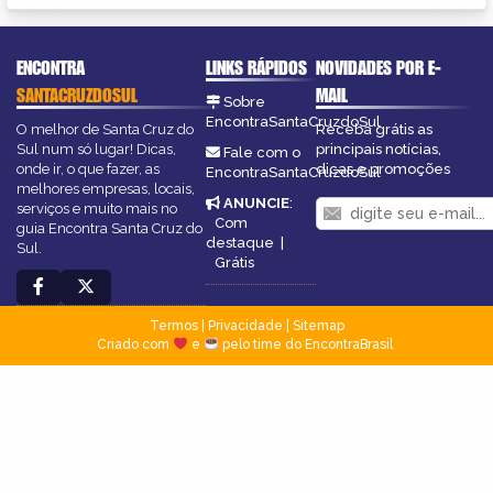
ENCONTRA
LINKS RÁPIDOS
NOVIDADES POR E-
SANTACRUZDOSUL
MAIL
Sobre
EncontraSantaCruzdoSul
O melhor de Santa Cruz do
Receba grátis as
Sul num só lugar! Dicas,
principais notícias,
Fale com o
onde ir, o que fazer, as
dicas e promoções
EncontraSantaCruzdoSul
melhores empresas, locais,
ANUNCIE
:
serviços e muito mais no
Com
guia Encontra Santa Cruz do
destaque
|
Sul.
Grátis
Termos
|
Privacidade
|
Sitemap
Criado com
e
pelo time do EncontraBrasil