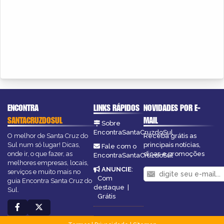
ENCONTRA
LINKS RÁPIDOS
NOVIDADES POR E-
SANTACRUZDOSUL
MAIL
Sobre
EncontraSantaCruzdoSul
O melhor de Santa Cruz do
Receba grátis as
Sul num só lugar! Dicas,
principais notícias,
Fale com o
onde ir, o que fazer, as
dicas e promoções
EncontraSantaCruzdoSul
melhores empresas, locais,
ANUNCIE
:
serviços e muito mais no
Com
guia Encontra Santa Cruz do
destaque
|
Sul.
Grátis