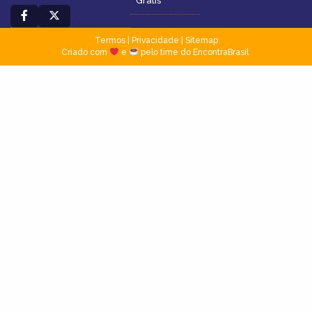
Grátis
Termos
|
Privacidade
|
Sitemap
Criado com
e
pelo time do EncontraBrasil