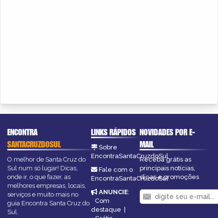
ENCONTRA
LINKS RÁPIDOS
NOVIDADES POR E-
SANTACRUZDOSUL
MAIL
Sobre
EncontraSantaCruzdoSul
O melhor de Santa Cruz do
Receba grátis as
Sul num só lugar! Dicas,
principais notícias,
Fale com o
onde ir, o que fazer, as
dicas e promoções
EncontraSantaCruzdoSul
melhores empresas, locais,
ANUNCIE
:
serviços e muito mais no
Com
guia Encontra Santa Cruz do
destaque
|
Sul.