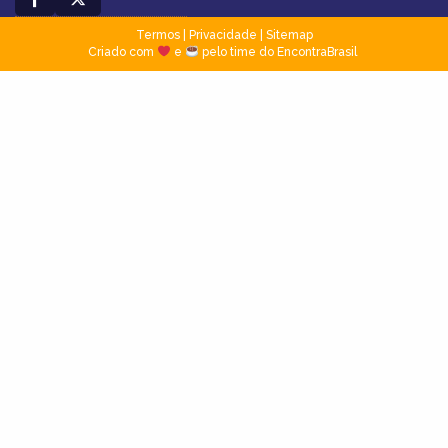
Termos
|
Privacidade
|
Sitemap
Criado com
e
pelo time do EncontraBrasil