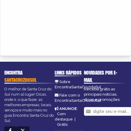
ENCONTRA
LINKS RÁPIDOS
NOVIDADES POR E-
SANTACRUZDOSUL
MAIL
Sobre
EncontraSantaCruzdoSul
O melhor de Santa Cruz do
Receba grátis as
Sul num só lugar! Dicas,
principais notícias,
Fale com o
onde ir, o que fazer, as
dicas e promoções
EncontraSantaCruzdoSul
melhores empresas, locais,
ANUNCIE
:
serviços e muito mais no
Com
guia Encontra Santa Cruz do
destaque
|
Sul.
Grátis