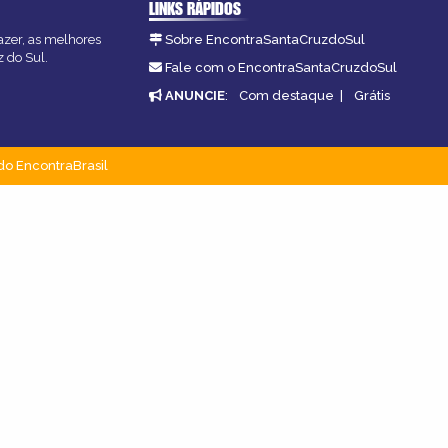
LINKS RÁPIDOS
azer, as melhores
Sobre EncontraSantaCruzdoSul
z do Sul.
Fale com o EncontraSantaCruzdoSul
ANUNCIE
:
Com destaque
|
Grátis
do EncontraBrasil