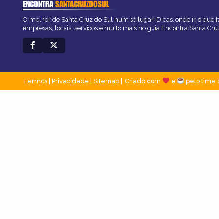
ENCONTRA
SANTACRUZDOSUL
O melhor de Santa Cruz do Sul num só lugar! Dicas, onde ir, o que f
empresas, locais, serviços e muito mais no guia Encontra Santa Cru
Termos
|
Privacidade
|
Sitemap
Criado com
e
pelo time 