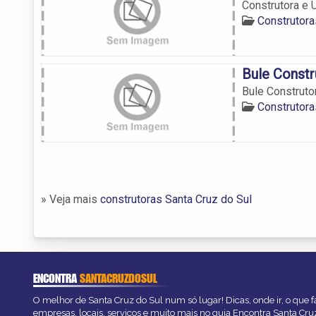
Construtora e 
Construtora
Bule Constr
Bule Construto
Construtora
» Veja mais
construtoras Santa Cruz do Sul
ENCONTRA
SANTACRUZDOSUL
O melhor de Santa Cruz do Sul num só lugar! Dicas, onde ir, o que f
empresas, locais, serviços e muito mais no guia Encontra Santa Cru