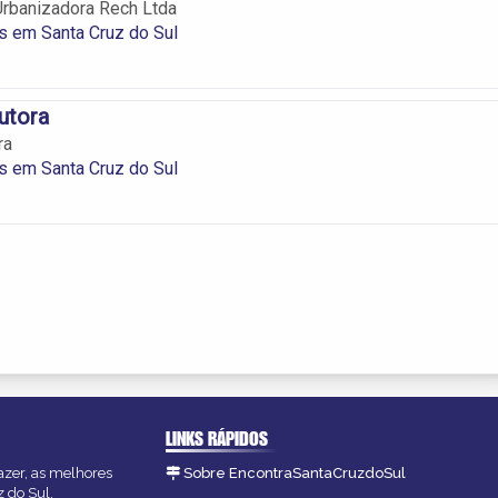
Urbanizadora Rech Ltda
s em Santa Cruz do Sul
utora
ra
s em Santa Cruz do Sul
LINKS RÁPIDOS
azer, as melhores
Sobre EncontraSantaCruzdoSul
z do Sul.