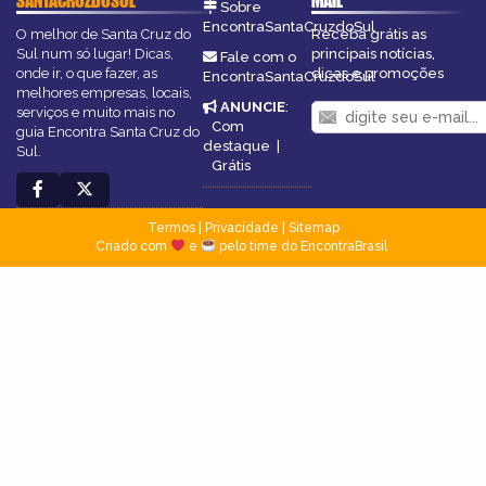
SANTACRUZDOSUL
MAIL
Sobre
EncontraSantaCruzdoSul
O melhor de Santa Cruz do
Receba grátis as
Sul num só lugar! Dicas,
principais notícias,
Fale com o
onde ir, o que fazer, as
dicas e promoções
EncontraSantaCruzdoSul
melhores empresas, locais,
ANUNCIE
:
serviços e muito mais no
Com
guia Encontra Santa Cruz do
destaque
|
Sul.
Grátis
Termos
|
Privacidade
|
Sitemap
Criado com
e
pelo time do EncontraBrasil