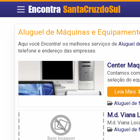
Encontra
SantaCruzdoSul
Aluguel de Máquinas e Equipamento
Aqui você Encontra! os melhores serviços de
Aluguel d
telefone e endereço das empresas.
Center Maq
Contamos com p
seleção do eq
Leia Mais
Aluguel de
M.d. Viana
M.d. Viana Lo
Aluguel de