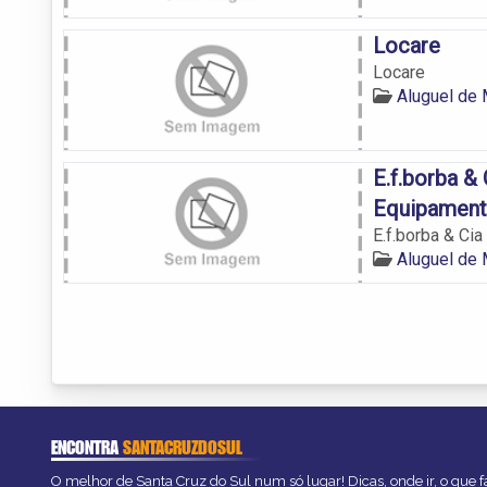
Locare
Locare
Aluguel de
E.f.borba &
Equipamen
E.f.borba & Ci
Aluguel de
ENCONTRA
SANTACRUZDOSUL
O melhor de Santa Cruz do Sul num só lugar! Dicas, onde ir, o que f