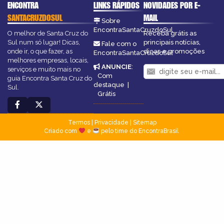
ENCONTRA
LINKS RÁPIDOS
NOVIDADES POR E-
SANTACRUZDOSUL
MAIL
Sobre
EncontraSantaCruzdoSul
O melhor de Santa Cruz do
Receba grátis as
Sul num só lugar! Dicas,
principais notícias,
Fale com o
onde ir, o que fazer, as
dicas e promoções
EncontraSantaCruzdoSul
melhores empresas, locais,
ANUNCIE
:
serviços e muito mais no
Com
guia Encontra Santa Cruz do
destaque
|
Sul.
Grátis
Termos
|
Privacidade
|
Sitemap
Criado com
e
pelo time do EncontraBrasil