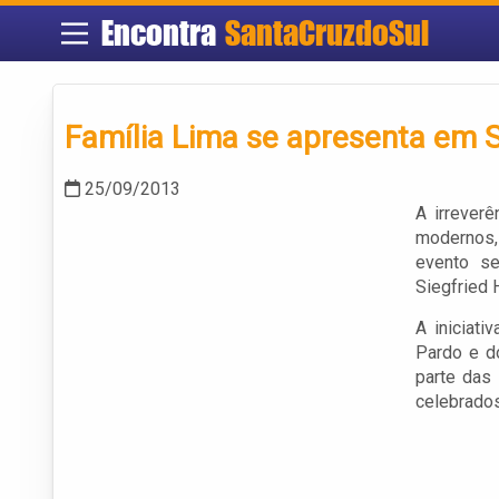
Encontra
SantaCruzdoSul
Família Lima se apresenta em S
25/09/2013
A irrever
modernos,
evento se
Siegfried 
A iniciati
Pardo e d
parte das
celebrados