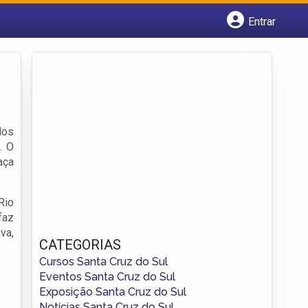
Entrar
Cadastrar empresa
Fazer login
Criar conta
los
. O
aça
Rio
faz
va,
CATEGORIAS
Cursos Santa Cruz do Sul
Eventos Santa Cruz do Sul
Exposição Santa Cruz do Sul
Notícias Santa Cruz do Sul