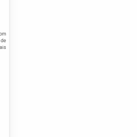
com
 de
ais