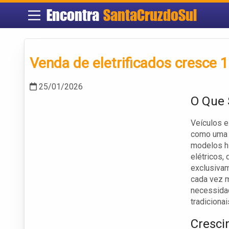
Encontra
SantaCruzdoSul
Venda de eletrificados cresce 
25/01/2026
O Que 
Veículos e
como uma d
modelos h
elétricos,
exclusivam
cada vez m
necessidad
tradiciona
Cresci