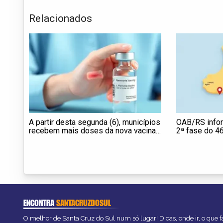
Relacionados
A partir desta segunda (6), municípios
OAB/RS infor
recebem mais doses da nova vacina
2ª fase do 4
contra pneumonia e meningite
Unificado est
ENCONTRA
SANTACRUZDOSUL
O melhor de Santa Cruz do Sul num só lugar! Dicas, onde ir, o que f