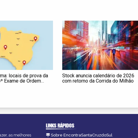
ma: locais de prova da
Stock anuncia calendário de 2026
6º Exame de Ordem
com retorno da Corrida do Milhão
ão disponíveis
LINKS RÁPIDOS
azer, as melhores
Sobre EncontraSantaCruzdoSul