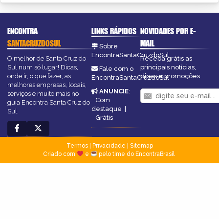
ENCONTRA
LINKS RÁPIDOS
NOVIDADES POR E-
SANTACRUZDOSUL
MAIL
Sobre
EncontraSantaCruzdoSul
O melhor de Santa Cruz do
Receba grátis as
Sul num só lugar! Dicas,
principais notícias,
Fale com o
onde ir, o que fazer, as
dicas e promoções
EncontraSantaCruzdoSul
melhores empresas, locais,
ANUNCIE
:
serviços e muito mais no
Com
guia Encontra Santa Cruz do
destaque
|
Sul.
Grátis
Termos
|
Privacidade
|
Sitemap
Criado com
e
pelo time do EncontraBrasil