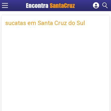
Encontra
Cadastrar empresa
Fazer login
sucatas em Santa Cruz do Sul
Criar conta