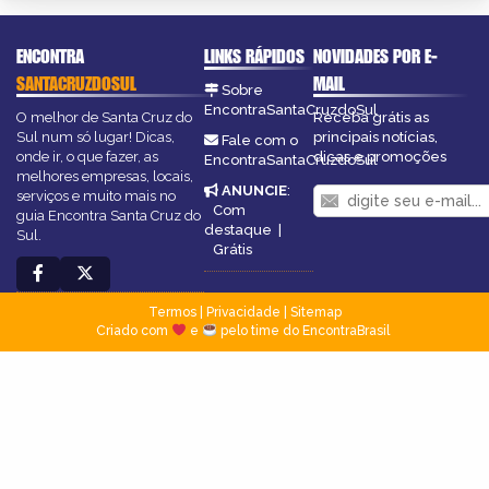
ENCONTRA
LINKS RÁPIDOS
NOVIDADES POR E-
SANTACRUZDOSUL
MAIL
Sobre
EncontraSantaCruzdoSul
O melhor de Santa Cruz do
Receba grátis as
Sul num só lugar! Dicas,
principais notícias,
Fale com o
onde ir, o que fazer, as
dicas e promoções
EncontraSantaCruzdoSul
melhores empresas, locais,
ANUNCIE
:
serviços e muito mais no
Com
guia Encontra Santa Cruz do
destaque
|
Sul.
Grátis
Termos
|
Privacidade
|
Sitemap
Criado com
e
pelo time do EncontraBrasil