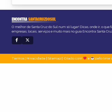
ENCONTRA
SANTACRUZDOSUL
O melhor de Santa Cruz do Sul num só lugar! Dicas, onde ir, o que f
empresas, locais, serviços e muito mais no guia Encontra Santa Cru
Termos
|
Privacidade
|
Sitemap
Criado com
e
pelo time 