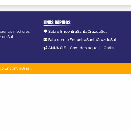
LINKS RÁPIDOS
azer, as melhores
Sobre EncontraSantaCruzdoSul
z do Sul.
Fale com o EncontraSantaCruzdoSul
ANUNCIE
:
Com destaque
|
Grátis
do EncontraBrasil