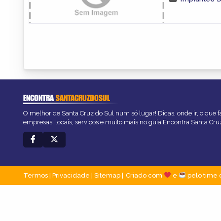
ENCONTRA
SANTACRUZDOSUL
O melhor de Santa Cruz do Sul num só lugar! Dicas, onde ir, o que f
empresas, locais, serviços e muito mais no guia Encontra Santa Cru
Termos
|
Privacidade
|
Sitemap
Criado com
e
pelo time 