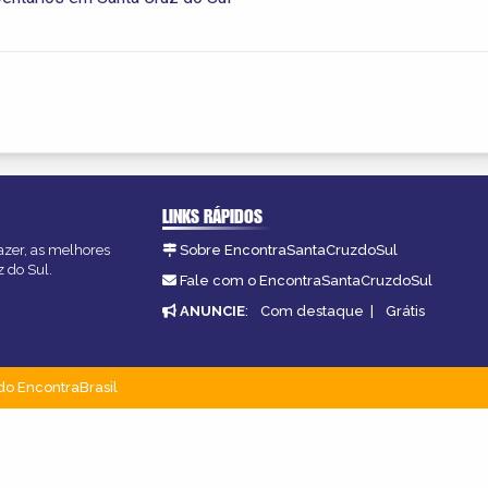
LINKS RÁPIDOS
azer, as melhores
Sobre EncontraSantaCruzdoSul
z do Sul.
Fale com o EncontraSantaCruzdoSul
ANUNCIE
:
Com destaque
|
Grátis
do EncontraBrasil